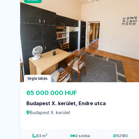
tégla lakás
65 000 000 HUF
Budapest X. kerület, Endre utca
Budapest X. kerület
2
63 m
3 szoba
62180