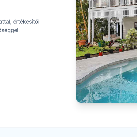
ttal, értékesítői
őséggel.