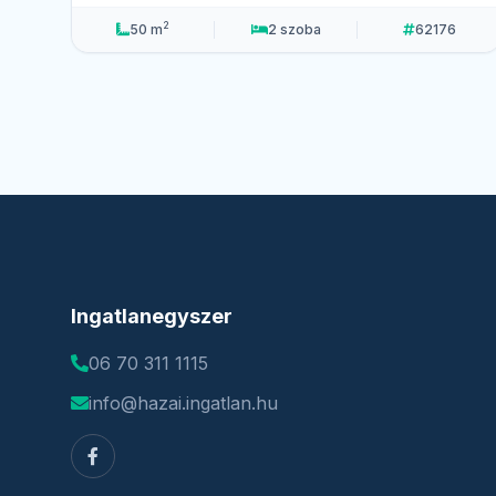
2
50 m
2 szoba
62176
Ingatlanegyszer
06 70 311 1115
info@hazai.ingatlan.hu