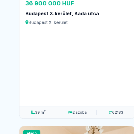
36 900 000 HUF
Budapest X.kerület, Kada utca
Budapest X. kerület
2
39 m
2 szoba
62183
eladó