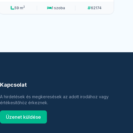
2
59 m
1 szoba
62174
Kapcsolat
A hirdetések és megkeresések az adott irodához vagy
értékesítőhöz érkeznek.
Üzenet küldése