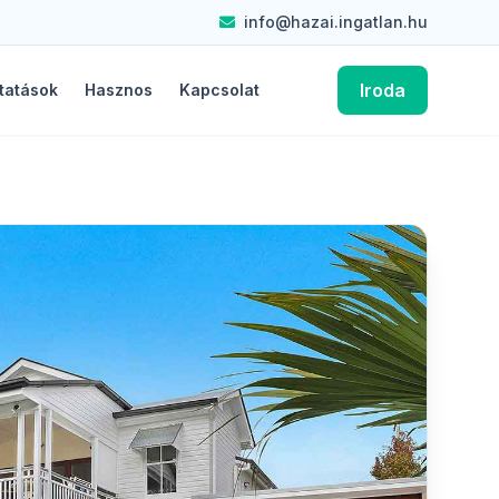
info@hazai.ingatlan.hu
Iroda
tatások
Hasznos
Kapcsolat