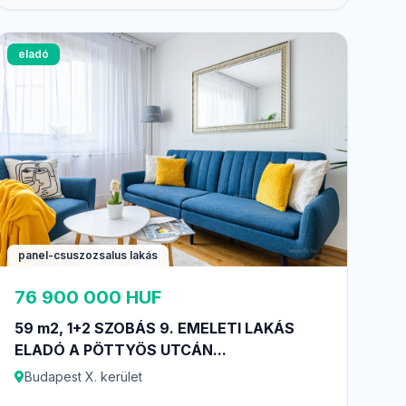
eladó
panel-csuszozsalus lakás
76 900 000 HUF
59 m2, 1+2 SZOBÁS 9. EMELETI LAKÁS
ELADÓ A PÖTTYÖS UTCÁN...
Budapest X. kerület