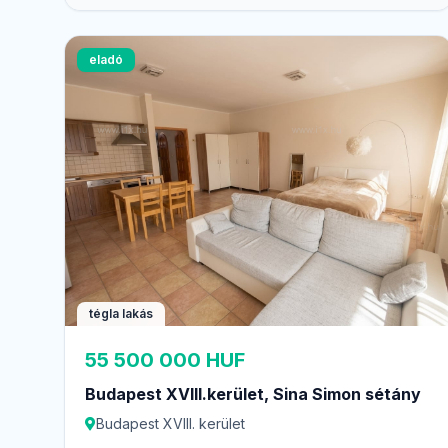
eladó
tégla lakás
55 500 000 HUF
Budapest XVIII.kerület, Sina Simon sétány
Budapest XVIII. kerület