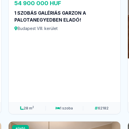
54 900 000 HUF
1 SZOBÁS GALÉRIÁS GARZON A
PALOTANEGYEDBEN ELADÓ!
Budapest VIII. kerület
2
28 m
1 szoba
62182
eladó