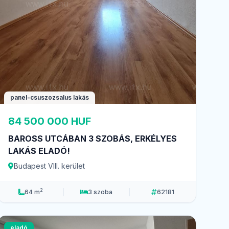
panel-csuszozsalus lakás
84 500 000 HUF
BAROSS UTCÁBAN 3 SZOBÁS, ERKÉLYES
LAKÁS ELADÓ!
Budapest VIII. kerület
2
64 m
3 szoba
62181
eladó