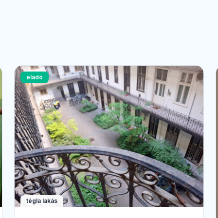
eladó
tégla lakás