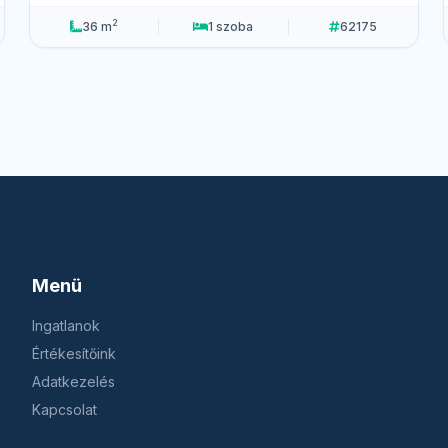
2
36 m
1 szoba
62175
Menü
Ingatlanok
Értékesítőink
Adatkezelés
Kapcsolat