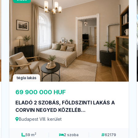
tégla lakás
69 900 000 HUF
ELADÓ 2 SZOBÁS, FÖLDSZINTI LAKÁS A
CORVIN NEGYED KÖZELÉB...
Budapest VIII. kerület
2
59 m
2 szoba
62179