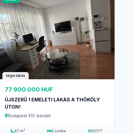
tégla lakás
77 900 000 HUF
ÚJSZERŰ 1 EMELETI LAKÁS A THÖKÖLY
ÚTON!
Budapest XIV. kerület
2
47 m
2 szoba
62177