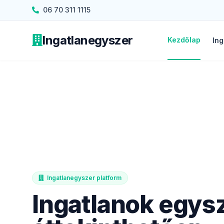
06 70 311 1115
Ingatlanegyszer
Kezdőlap
Ing
Ingatlanegyszer platform
Ingatlanok egys