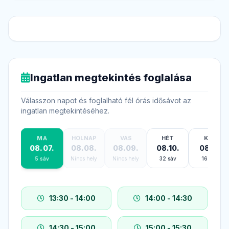
Ingatlan megtekintés foglalása
Válasszon napot és foglalható fél órás idősávot az
ingatlan megtekintéséhez.
MA
HOLNAP
VAS
HÉT
KED
08.07.
08.08.
08.09.
08.10.
08.11.
Nincs hely
Nincs hely
32 sáv
16 sáv
5 sáv
13:30 - 14:00
14:00 - 14:30
14:30 - 15:00
15:00 - 15:30