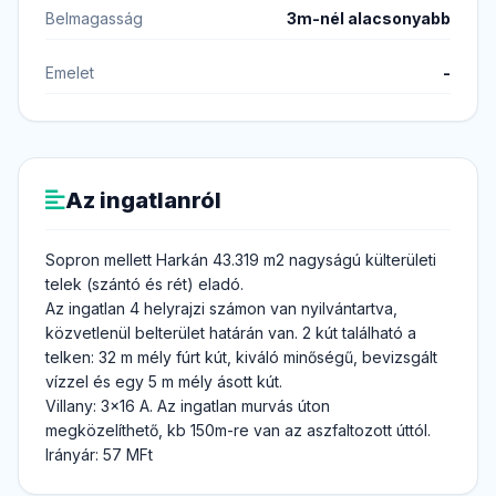
Belmagasság
3m-nél alacsonyabb
Emelet
-
Az ingatlanról
Sopron mellett Harkán 43.319 m2 nagyságú külterületi
telek (szántó és rét) eladó.
Az ingatlan 4 helyrajzi számon van nyilvántartva,
közvetlenül belterület határán van. 2 kút található a
telken: 32 m mély fúrt kút, kiváló minőségű, bevizsgált
vízzel és egy 5 m mély ásott kút.
Villany: 3x16 A. Az ingatlan murvás úton
megközelíthető, kb 150m-re van az aszfaltozott úttól.
Irányár: 57 MFt