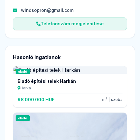
windsopron@gmail.com
Telefonszám megjelenítése
Hasonló ingatlanok
eladó
Eladó építési telek Harkán
Harka
2
98 000 000 HUF
m
| szoba
eladó