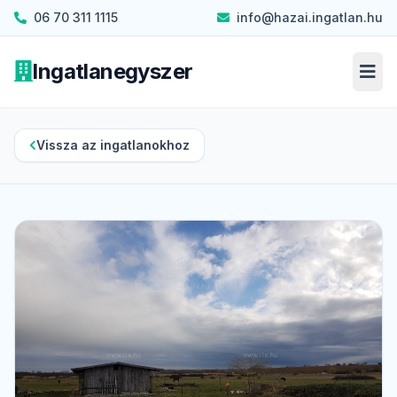
06 70 311 1115
info@hazai.ingatlan.hu
Ingatlanegyszer
Men
Vissza az ingatlanokhoz