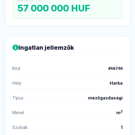
57 000 000 HUF
Ingatlan jellemzők
Kód
#60740
Hely
Harka
Típus
mezőgazdasági
2
Méret
m
Szobák
1