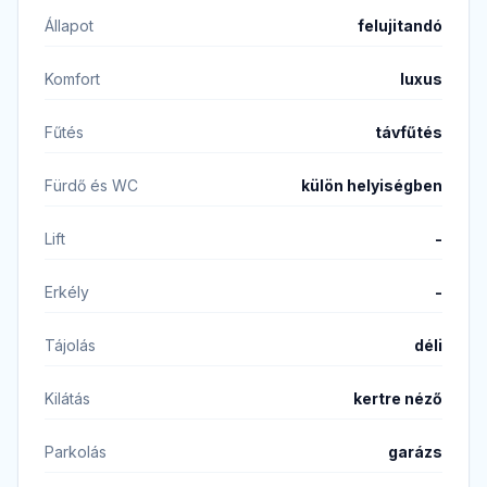
Állapot
felujitandó
Komfort
luxus
Fűtés
távfűtés
Fürdő és WC
külön helyiségben
Lift
-
Erkély
-
Tájolás
déli
Kilátás
kertre néző
Parkolás
garázs