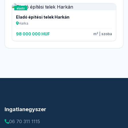
eladó
Eladó építési telek Harkán
Harka
2
98 000 000 HUF
m
| szoba
Ingatlanegyszer
06 70 311 1115