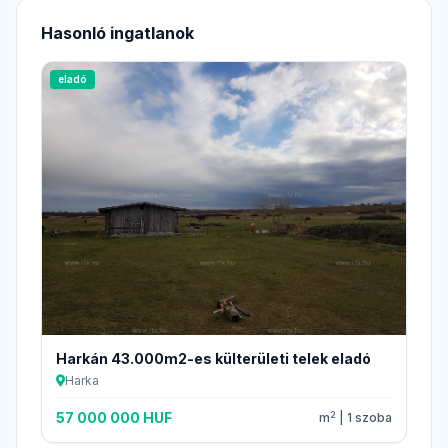
Hasonló ingatlanok
eladó
Harkán 43.000m2-es külterületi telek eladó
Harka
2
57 000 000 HUF
m
| 1 szoba