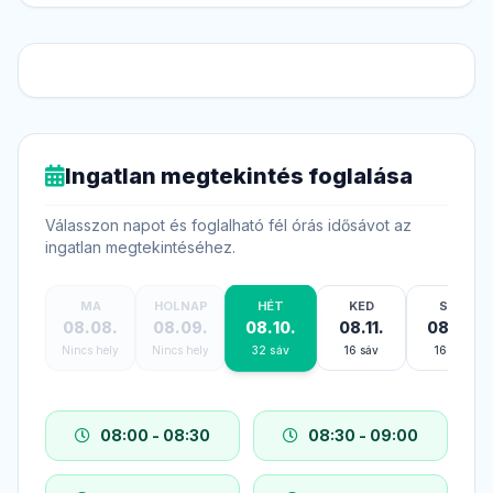
Ingatlan megtekintés foglalása
Válasszon napot és foglalható fél órás idősávot az
ingatlan megtekintéséhez.
HÉT
MA
HOLNAP
KED
SZE
08.10.
08.08.
08.09.
08.11.
08.12.
Nincs hely
Nincs hely
16 sáv
16 sáv
32 sáv
08:00 - 08:30
08:30 - 09:00