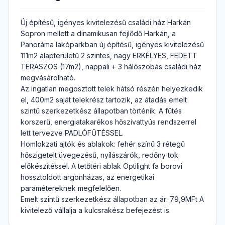
Új építésű, igényes kivitelezésű családi ház Harkán
Sopron mellett a dinamikusan fejlődő Harkán, a
Panoráma lakóparkban új építésű, igényes kivitelezésű
111m2 alapterületű 2 szintes, nagy ERKÉLYES, FEDETT
TERASZOS (17m2), nappali + 3 hálószobás családi ház
megvásárolható.
Az ingatlan megosztott telek hátsó részén helyezkedik
el, 400m2 saját telekrész tartozik, az átadás emelt
szintű szerkezetkész állapotban történik. A fűtés
korszerű, energiatakarékos hőszivattyús rendszerrel
lett tervezve PADLÓFŰTÉSSEL.
Homlokzati ajtók és ablakok: fehér színű 3 rétegű
hőszigetelt üvegezésű, nyílászárók, redőny tok
előkészítéssel. A tetőtéri ablak Optilight fa borovi
hossztoldott argonházas, az energetikai
paramétereknek megfelelően.
Emelt szintű szerkezetkész állapotban az ár: 79,9MFt A
kivitelező vállalja a kulcsrakész befejezést is.