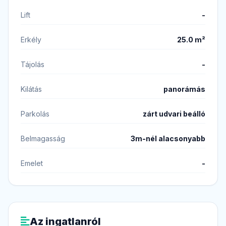
Lift
-
Erkély
25.0 m²
Tájolás
-
Kilátás
panorámás
Parkolás
zárt udvari beálló
Belmagasság
3m-nél alacsonyabb
Emelet
-
Az ingatlanról