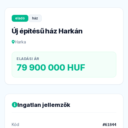
eladó
ház
Új építésű ház Harkán
Harka
ELADÁSI ÁR
79 900 000 HUF
Ingatlan jellemzők
Kód
#61844