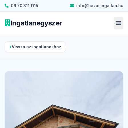
06 70 311 1115
info@hazai.ingatlan.hu
Ingatlanegyszer
Men
Vissza az ingatlanokhoz