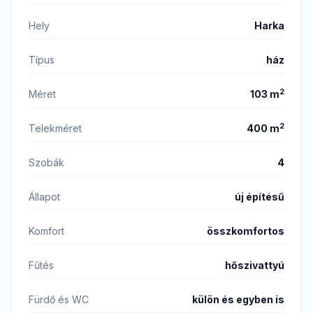
Hely
Harka
Típus
ház
2
Méret
103 m
2
Telekméret
400 m
Szobák
4
Állapot
új építésű
Komfort
összkomfortos
Fűtés
hőszivattyú
Fürdő és WC
külön és egyben is